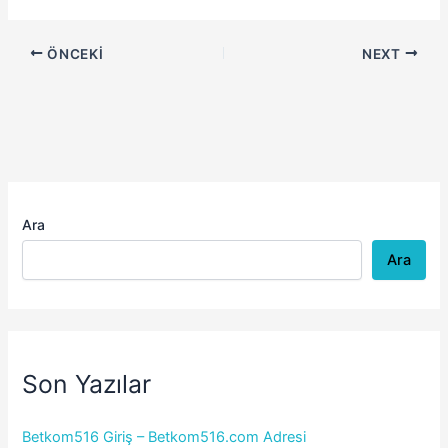
ÖNCEKI
NEXT
Ara
Ara
Son Yazılar
Betkom516 Giriş – Betkom516.com Adresi