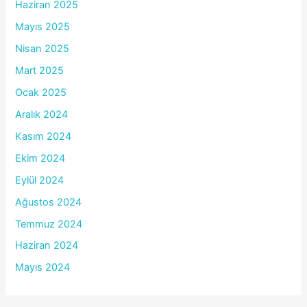
Haziran 2025
Mayıs 2025
Nisan 2025
Mart 2025
Ocak 2025
Aralık 2024
Kasım 2024
Ekim 2024
Eylül 2024
Ağustos 2024
Temmuz 2024
Haziran 2024
Mayıs 2024