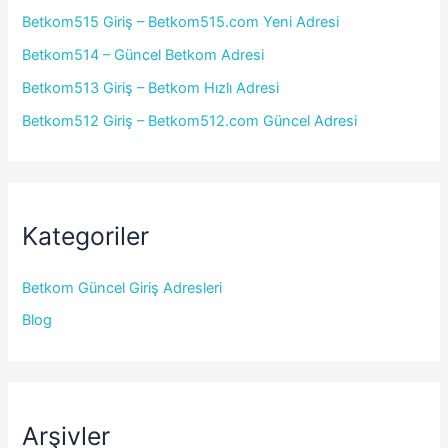
Betkom515 Giriş – Betkom515.com Yeni Adresi
Betkom514 – Güncel Betkom Adresi
Betkom513 Giriş – Betkom Hızlı Adresi
Betkom512 Giriş – Betkom512.com Güncel Adresi
Kategoriler
Betkom Güncel Giriş Adresleri
Blog
Arşivler