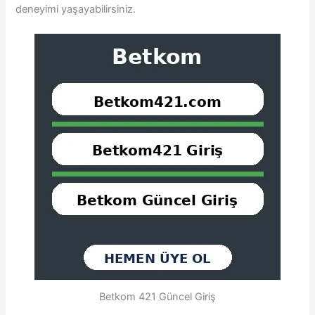
deneyimi yaşayabilirsiniz.
Betkom 421 Güncel Giriş