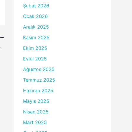
Şubat 2026
Ocak 2026
Aralık 2025
Kasım 2025
T
si | Betkom421.com
Ekim 2025
Eylül 2025
Ağustos 2025
Temmuz 2025
Haziran 2025
Mayıs 2025
Nisan 2025
Mart 2025