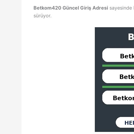
Betkom420 Güncel Giriş Adresi
sayesinde h
sürüyor.