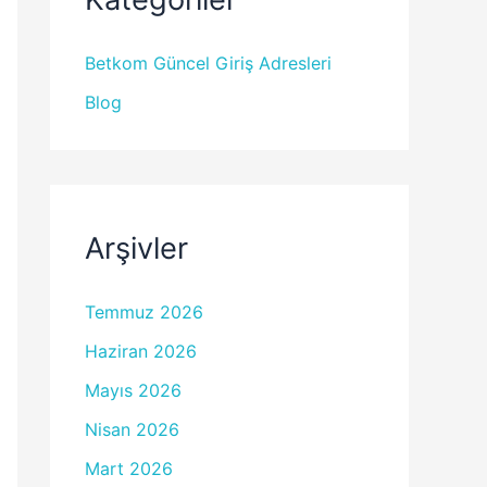
Betkom Güncel Giriş Adresleri
Blog
Arşivler
Temmuz 2026
Haziran 2026
Mayıs 2026
Nisan 2026
Mart 2026