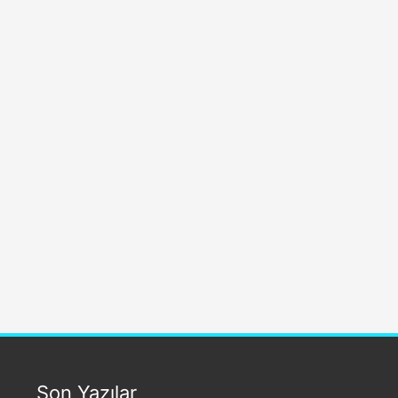
Son Yazılar