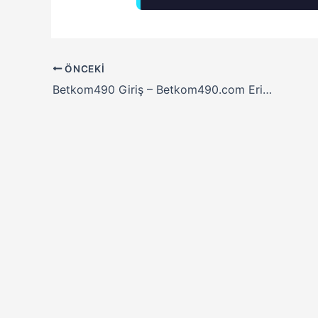
ÖNCEKI
Betkom490 Giriş – Betkom490.com Erişim Adresi