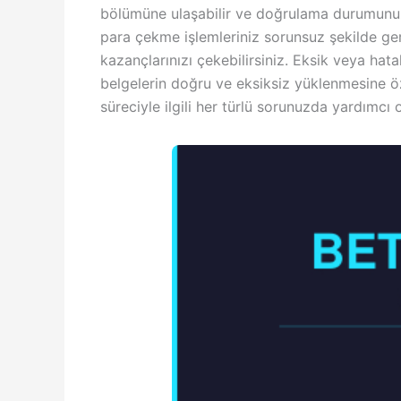
bölümüne ulaşabilir ve doğrulama durumunuz
para çekme işlemleriniz sorunsuz şekilde ger
kazançlarınızı çekebilirsiniz. Eksik veya ha
belgelerin doğru ve eksiksiz yüklenmesine öz
süreciyle ilgili her türlü sorunuzda yardımcı