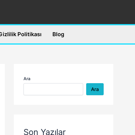
Gizlilik Politikası
Blog
Ara
Ara
Son Yazılar