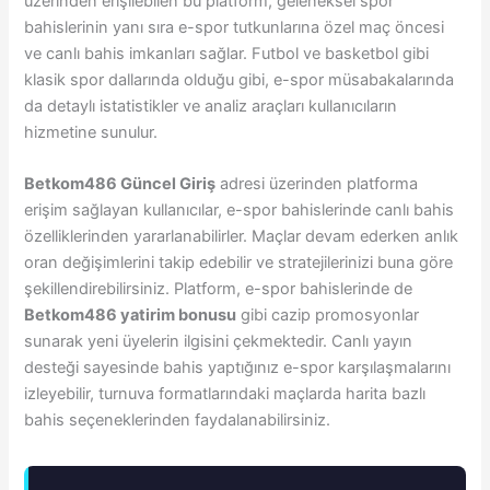
üzerinden erişilebilen bu platform, geleneksel spor
bahislerinin yanı sıra e-spor tutkunlarına özel maç öncesi
ve canlı bahis imkanları sağlar. Futbol ve basketbol gibi
klasik spor dallarında olduğu gibi, e-spor müsabakalarında
da detaylı istatistikler ve analiz araçları kullanıcıların
hizmetine sunulur.
Betkom486 Güncel Giriş
adresi üzerinden platforma
erişim sağlayan kullanıcılar, e-spor bahislerinde canlı bahis
özelliklerinden yararlanabilirler. Maçlar devam ederken anlık
oran değişimlerini takip edebilir ve stratejilerinizi buna göre
şekillendirebilirsiniz. Platform, e-spor bahislerinde de
Betkom486 yatirim bonusu
gibi cazip promosyonlar
sunarak yeni üyelerin ilgisini çekmektedir. Canlı yayın
desteği sayesinde bahis yaptığınız e-spor karşılaşmalarını
izleyebilir, turnuva formatlarındaki maçlarda harita bazlı
bahis seçeneklerinden faydalanabilirsiniz.