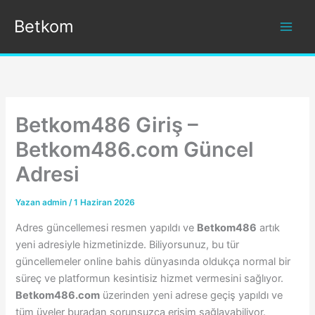
İçeriğe
Betkom
atla
Betkom486 Giriş –
Betkom486.com Güncel
Adresi
Yazan
admin
/
1 Haziran 2026
Adres güncellemesi resmen yapıldı ve
Betkom486
artık
yeni adresiyle hizmetinizde. Biliyorsunuz, bu tür
güncellemeler online bahis dünyasında oldukça normal bir
süreç ve platformun kesintisiz hizmet vermesini sağlıyor.
Betkom486.com
üzerinden yeni adrese geçiş yapıldı ve
tüm üyeler buradan sorunsuzca erişim sağlayabiliyor.