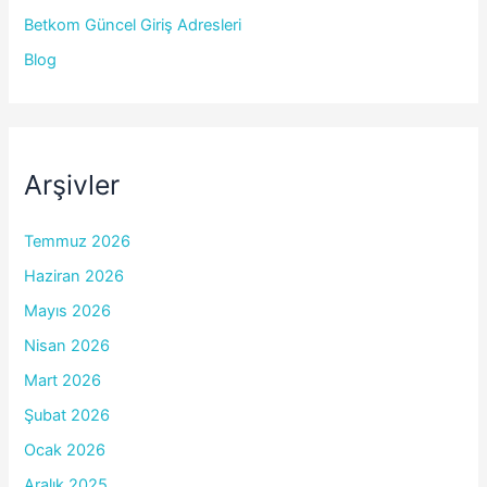
Betkom Güncel Giriş Adresleri
Blog
Arşivler
Temmuz 2026
Haziran 2026
Mayıs 2026
Nisan 2026
Mart 2026
Şubat 2026
Ocak 2026
Aralık 2025