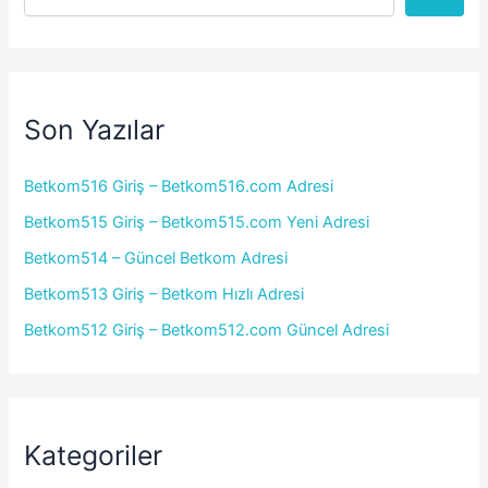
Son Yazılar
Betkom516 Giriş – Betkom516.com Adresi
Betkom515 Giriş – Betkom515.com Yeni Adresi
Betkom514 – Güncel Betkom Adresi
Betkom513 Giriş – Betkom Hızlı Adresi
Betkom512 Giriş – Betkom512.com Güncel Adresi
Kategoriler