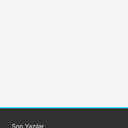
Son Yazılar