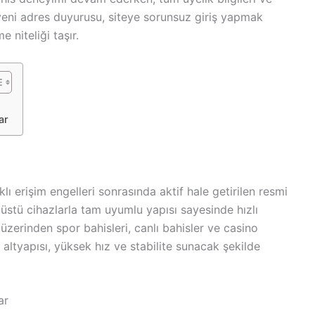
eni adres duyurusu, siteye sorunsuz giriş yapmak
e niteliği taşır.
ar
lı erişim engelleri sonrasında aktif hale getirilen resmi
üstü cihazlarla tam uyumlu yapısı sayesinde hızlı
s üzerinden spor bahisleri, canlı bahisler ve casino
e altyapısı, yüksek hız ve stabilite sunacak şekilde
ar