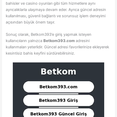
bahisler ve casino oyunları gibi tüm hizmetlere aynı
ayrıcalıklarla ulaşmaya devam eder. Ayrıca güncel adresin
kullanılması, güvenli bağlantı ve sorunsuz işlem deneyimi
açısından büyük önem taşır.
Sonuç olarak, Betkom393’e giriş yapmak isteyen
kullanıcıların yalnızca
Betkom393.com
adresini
kullanmaları yeterlidir. Güncel adresi favorilerinize ekleyerek
kesintisiz bahis keyfini sürdürebilirsiniz.