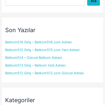
Ara
Son Yazılar
Betkom516 Giriş – Betkom516.com Adresi
Betkom515 Giriş – Betkom515.com Yeni Adresi
Betkom514 – Güncel Betkom Adresi
Betkom513 Giriş – Betkom Hızlı Adresi
Betkom512 Giriş – Betkom512.com Güncel Adresi
Kategoriler