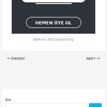
Betkom 393 Güncel Giriş
ÖNCEKI
NEXT
Ara