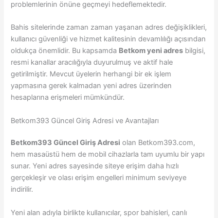
problemlerinin önüne geçmeyi hedeflemektedir.
Bahis sitelerinde zaman zaman yaşanan adres değişiklikleri,
kullanıcı güvenliği ve hizmet kalitesinin devamlılığı açısından
oldukça önemlidir. Bu kapsamda
Betkom yeni adres
bilgisi,
resmi kanallar aracılığıyla duyurulmuş ve aktif hale
getirilmiştir. Mevcut üyelerin herhangi bir ek işlem
yapmasına gerek kalmadan yeni adres üzerinden
hesaplarına erişmeleri mümkündür.
Betkom393 Güncel Giriş Adresi ve Avantajları
Betkom393 Güncel Giriş Adresi
olan Betkom393.com,
hem masaüstü hem de mobil cihazlarla tam uyumlu bir yapı
sunar. Yeni adres sayesinde siteye erişim daha hızlı
gerçekleşir ve olası erişim engelleri minimum seviyeye
indirilir.
Yeni alan adıyla birlikte kullanıcılar, spor bahisleri, canlı