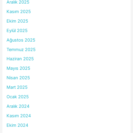
Aralık 2025
Kasım 2025
Ekim 2025
Eylül 2025
Ağustos 2025
Temmuz 2025
Haziran 2025
Mayıs 2025
Nisan 2025
Mart 2025
Ocak 2025
Aralık 2024
Kasım 2024
Ekim 2024