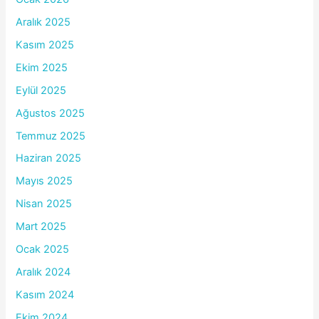
Aralık 2025
Kasım 2025
Ekim 2025
Eylül 2025
Ağustos 2025
Temmuz 2025
Haziran 2025
Mayıs 2025
Nisan 2025
Mart 2025
Ocak 2025
Aralık 2024
Kasım 2024
Ekim 2024