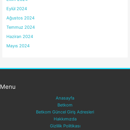
Eylül 2024
Ağustos 2024
Temmuz 2024
Haziran 2024
Mayıs 2024
Menu
Anasayfa
Betkom
Betkom Güncel Giriş Adresleri
Hakkımızda
Gizlilik Politikası