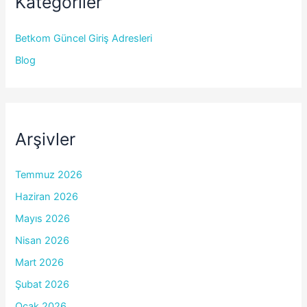
Kategoriler
Betkom Güncel Giriş Adresleri
Blog
Arşivler
Temmuz 2026
Haziran 2026
Mayıs 2026
Nisan 2026
Mart 2026
Şubat 2026
Ocak 2026