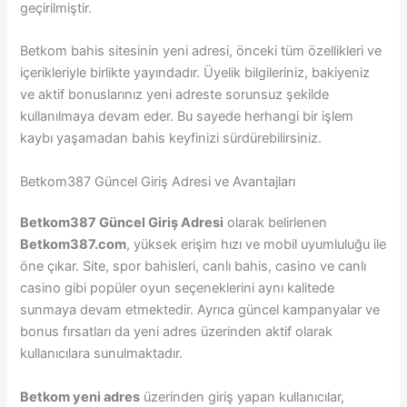
geçirilmiştir.
Betkom bahis sitesinin yeni adresi, önceki tüm özellikleri ve
içerikleriyle birlikte yayındadır. Üyelik bilgileriniz, bakiyeniz
ve aktif bonuslarınız yeni adreste sorunsuz şekilde
kullanılmaya devam eder. Bu sayede herhangi bir işlem
kaybı yaşamadan bahis keyfinizi sürdürebilirsiniz.
Betkom387 Güncel Giriş Adresi ve Avantajları
Betkom387 Güncel Giriş Adresi
olarak belirlenen
Betkom387.com
, yüksek erişim hızı ve mobil uyumluluğu ile
öne çıkar. Site, spor bahisleri, canlı bahis, casino ve canlı
casino gibi popüler oyun seçeneklerini aynı kalitede
sunmaya devam etmektedir. Ayrıca güncel kampanyalar ve
bonus fırsatları da yeni adres üzerinden aktif olarak
kullanıcılara sunulmaktadır.
Betkom yeni adres
üzerinden giriş yapan kullanıcılar,