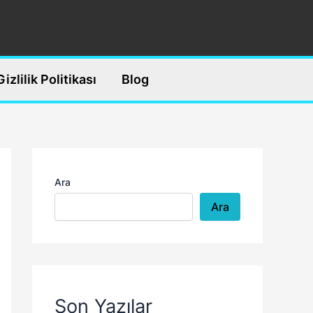
Gizlilik Politikası
Blog
Ara
Ara
Son Yazılar