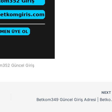
m352 Güncel Giriş
NEX
Betkom349 Güncel Gir