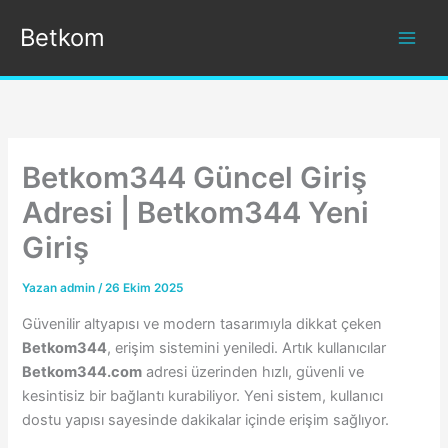
İçeriğe
Betkom
atla
Betkom344 Güncel Giriş
Adresi | Betkom344 Yeni
Giriş
Yazan
admin
/
26 Ekim 2025
Güvenilir altyapısı ve modern tasarımıyla dikkat çeken
Betkom344
, erişim sistemini yeniledi. Artık kullanıcılar
Betkom344.com
adresi üzerinden hızlı, güvenli ve
kesintisiz bir bağlantı kurabiliyor. Yeni sistem, kullanıcı
dostu yapısı sayesinde dakikalar içinde erişim sağlıyor.