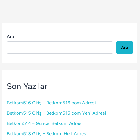
Ara
Ara
Son Yazılar
Betkom516 Giriş – Betkom516.com Adresi
Betkom515 Giriş – Betkom515.com Yeni Adresi
Betkom514 – Güncel Betkom Adresi
Betkom513 Giriş – Betkom Hızlı Adresi