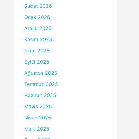
Şubat 2026
Ocak 2026
Aralık 2025
Kasım 2025
Ekim 2025
Eylül 2025
Ağustos 2025
Temmuz 2025
Haziran 2025
Mayıs 2025
Nisan 2025
Mart 2025