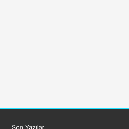
Son Yazılar