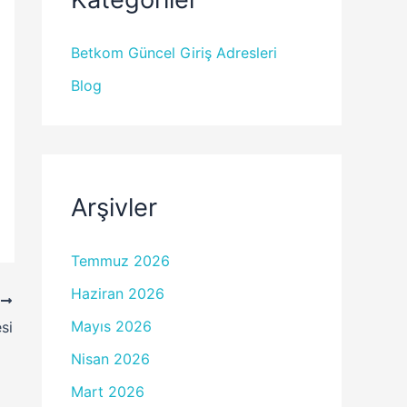
Betkom Güncel Giriş Adresleri
Blog
Arşivler
Temmuz 2026
Haziran 2026
T
Mayıs 2026
si
Nisan 2026
Mart 2026