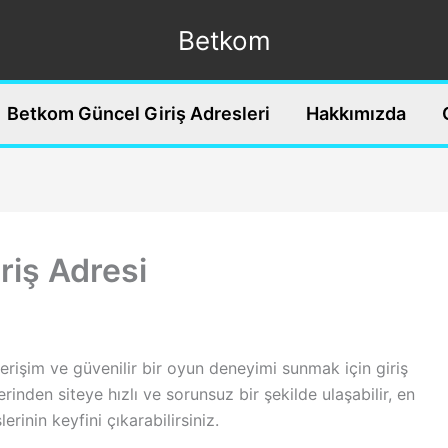
Betkom
Betkom Güncel Giriş Adresleri
Hakkımızda
iş Adresi
erişim ve güvenilir bir oyun deneyimi sunmak için giriş
rinden siteye hızlı ve sorunsuz bir şekilde ulaşabilir, en
rinin keyfini çıkarabilirsiniz.