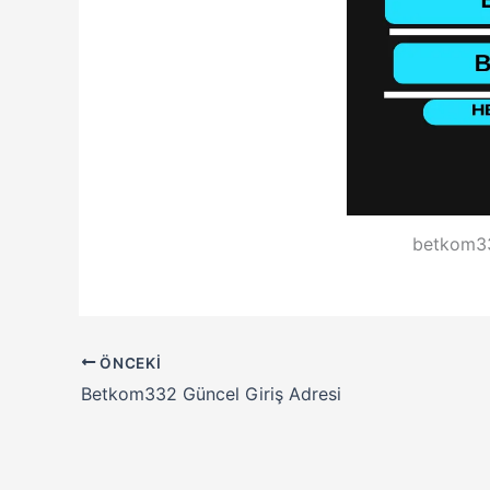
betkom33
ÖNCEKI
Betkom332 Güncel Giriş Adresi