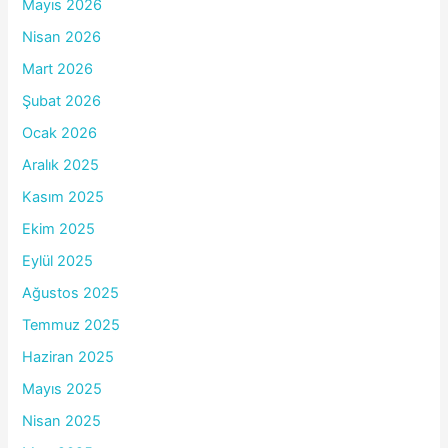
Mayıs 2026
Nisan 2026
Mart 2026
Şubat 2026
Ocak 2026
Aralık 2025
Kasım 2025
Ekim 2025
Eylül 2025
Ağustos 2025
Temmuz 2025
Haziran 2025
Mayıs 2025
Nisan 2025