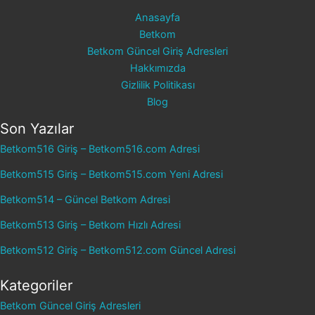
Anasayfa
Betkom
Betkom Güncel Giriş Adresleri
Hakkımızda
Gizlilik Politikası
Blog
Son Yazılar
Betkom516 Giriş – Betkom516.com Adresi
Betkom515 Giriş – Betkom515.com Yeni Adresi
Betkom514 – Güncel Betkom Adresi
Betkom513 Giriş – Betkom Hızlı Adresi
Betkom512 Giriş – Betkom512.com Güncel Adresi
Kategoriler
Betkom Güncel Giriş Adresleri