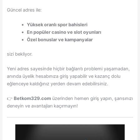
Güncel adres ile:
Yüksek oranlı spor bahisleri
En popüler casino ve slot oyunları
Özel bonuslar ve kampanyalar
sizi bekliyor.
Yeni adres sayesinde hiçbir bağlantı problemi yaşamadan,
anında üyelik hesabınıza giriş yapabilir ve kazanç dolu
eğlenceye kaldığınız yerden devam edebilirsiniz.
👉
Betkom329.com
üzerinden hemen giriş yapın, şansınızı
deneyin ve avantajları kaçırmayın!