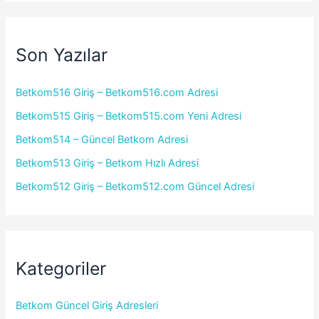
Son Yazılar
Betkom516 Giriş – Betkom516.com Adresi
Betkom515 Giriş – Betkom515.com Yeni Adresi
Betkom514 – Güncel Betkom Adresi
Betkom513 Giriş – Betkom Hızlı Adresi
Betkom512 Giriş – Betkom512.com Güncel Adresi
Kategoriler
Betkom Güncel Giriş Adresleri