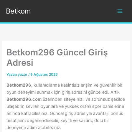
İçeriğe
Betkom
atla
Betkom296 Güncel Giriş
Adresi
Yazan
yazar
/
9 Ağustos 2025
Betkom296,
kullanıcılarına kesintisiz erişim ve güvenilir bir
oyun deneyimi sunmak için giriş adresini güncelledi. Artık
Betkom296.com
üzerinden siteye hızlı ve sorunsuz şekilde
ulaşabilir, sevilen oyunlara ve yüksek oranlı spor bahislerine
anında katılabilirsiniz. Güncel giriş adresiyle avantajlı bonus
fırsatlarını değerlendirebilir, keyifli ve kazanç dolu bir
deneyime adım atabilirsiniz.