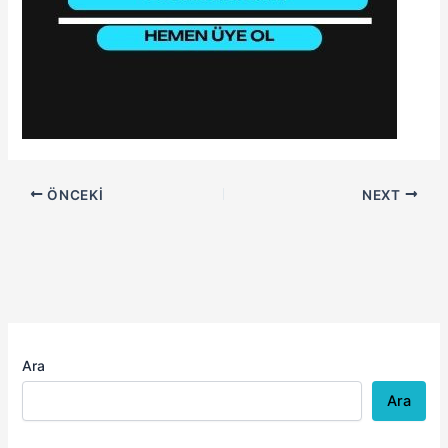
ÖNCEKI
NEXT
Ara
Ara