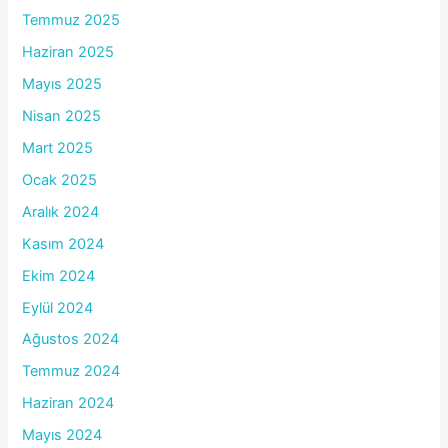
Temmuz 2025
Haziran 2025
Mayıs 2025
Nisan 2025
Mart 2025
Ocak 2025
Aralık 2024
Kasım 2024
Ekim 2024
Eylül 2024
Ağustos 2024
Temmuz 2024
Haziran 2024
Mayıs 2024