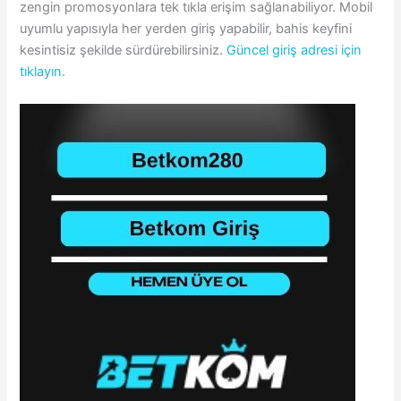
zengin promosyonlara tek tıkla erişim sağlanabiliyor. Mobil
uyumlu yapısıyla her yerden giriş yapabilir, bahis keyfini
kesintisiz şekilde sürdürebilirsiniz.
Güncel giriş adresi için
tıklayın.