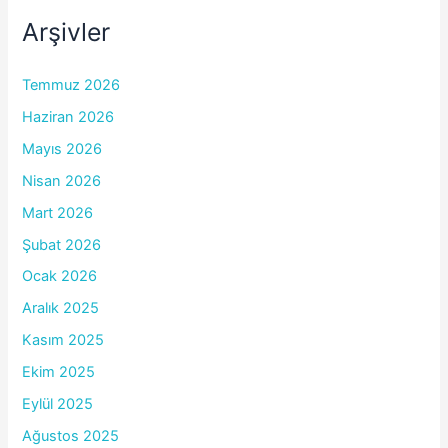
Arşivler
Temmuz 2026
Haziran 2026
Mayıs 2026
Nisan 2026
Mart 2026
Şubat 2026
Ocak 2026
Aralık 2025
Kasım 2025
Ekim 2025
Eylül 2025
Ağustos 2025