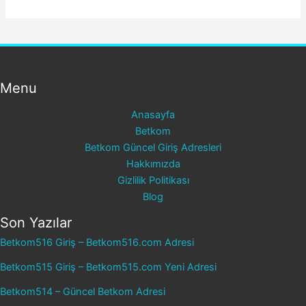
Menu
Anasayfa
Betkom
Betkom Güncel Giriş Adresleri
Hakkımızda
Gizlilik Politikası
Blog
Son Yazılar
Betkom516 Giriş – Betkom516.com Adresi
Betkom515 Giriş – Betkom515.com Yeni Adresi
Betkom514 – Güncel Betkom Adresi