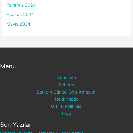
Temmuz 2024
Haziran 2024
Mayıs 2024
Menu
Anasayfa
Betkom
Betkom Güncel Giriş Adresleri
Hakkımızda
Gizlilik Politikası
Blog
Son Yazılar