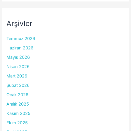
Arşivler
Temmuz 2026
Haziran 2026
Mayıs 2026
Nisan 2026
Mart 2026
Şubat 2026
Ocak 2026
Aralık 2025
Kasım 2025
Ekim 2025