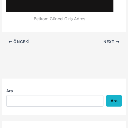
Betkom Güncel Giriş Adresi
ÖNCEKI
NEXT
Ara
Ara