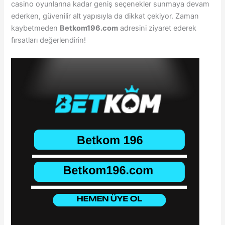
casino oyunlarına kadar geniş seçenekler sunmaya devam
ederken, güvenilir alt yapısıyla da dikkat çekiyor. Zaman
kaybetmeden
Betkom196.com
adresini ziyaret ederek
fırsatları değerlendirin!