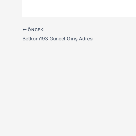
ÖNCEKI
Betkom193 Güncel Giriş Adresi