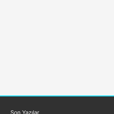
Son Yazılar