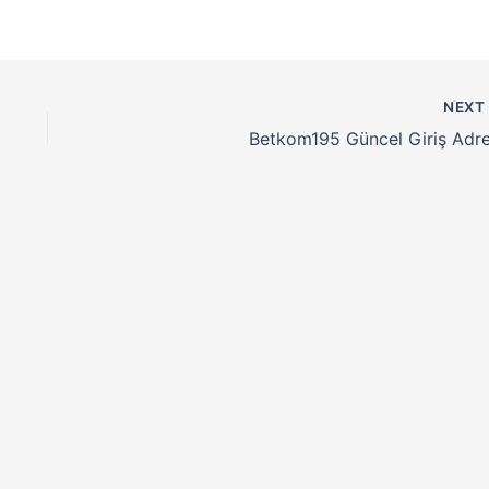
NEX
Betkom195 Güncel Giriş Adre