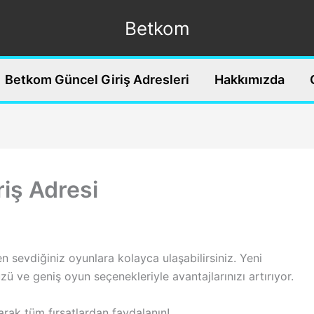
Betkom
Betkom Güncel Giriş Adresleri
Hakkımızda
iş Adresi
 sevdiğiniz oyunlara kolayca ulaşabilirsiniz. Yeni
üzü ve geniş oyun seçenekleriyle avantajlarınızı artırıyor.
rak tüm fırsatlardan faydalanın!