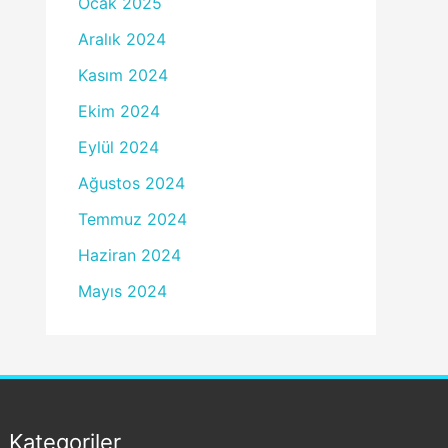
Ocak 2025
Aralık 2024
Kasım 2024
Ekim 2024
Eylül 2024
Ağustos 2024
Temmuz 2024
Haziran 2024
Mayıs 2024
Kategoriler