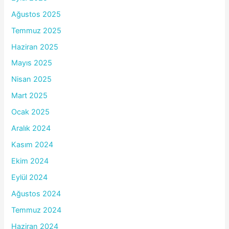
Ağustos 2025
Temmuz 2025
Haziran 2025
Mayıs 2025
Nisan 2025
Mart 2025
Ocak 2025
Aralık 2024
Kasım 2024
Ekim 2024
Eylül 2024
Ağustos 2024
Temmuz 2024
Haziran 2024